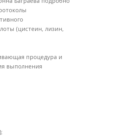
Нонна Баграева подробно
протоколы
ктивного
лоты (цистеин, лизин,
живающая процедура и
гия выполнения
;