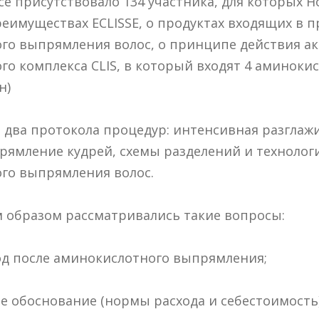
се присутствовало 134 участника, для которых 
реимуществах ECLISSE, о продуктах входящих в 
го выпрямления волос, о принципе действия а
о комплекса CLIS, в который входят 4 аминокис
н)
 два протокола процедур: интенсивная разгла
рямление кудрей, схемы разделений и техноло
го выпрямления волос.
образом рассматривались такие вопросы:
од после аминокислотного выпрямления;
е обоснование (нормы расхода и себестоимость)