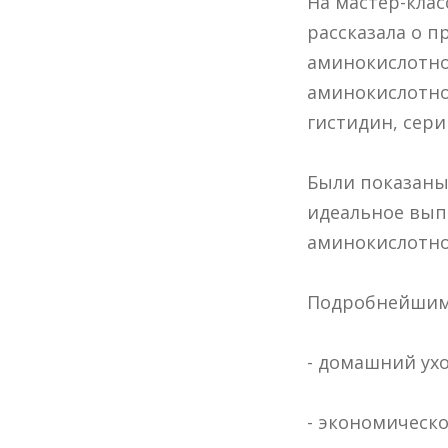
На мастер-клас
рассказала о п
аминокислотно
аминокислотног
гистидин, сери
Были показаны
идеальное вып
аминокислотно
Подробнейшим 
- домашний ух
- экономическо