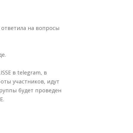
 ответила на вопросы
е.
SSE в telegram, в
оты участников, идут
группы будет проведен
E.