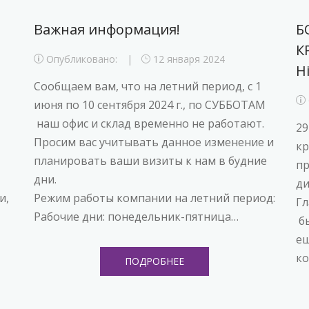
Важная информация!
Б
К
Опубликовано:
12 января 2024
Hi
Сообщаем вам, что на летний период, с 1
июня по 10 сентября 2024 г., по СУББОТАМ
наш офис и склад временно не работают.
29
Просим вас учитывать данное изменение и
кр
планировать ваши визиты к нам в будние
пр
дни.
ди
и,
Режим работы компании на летний период:
Гл
Рабочие дни: понедельник-пятница…
бы
ещ
ко
ПОДРОБНЕЕ