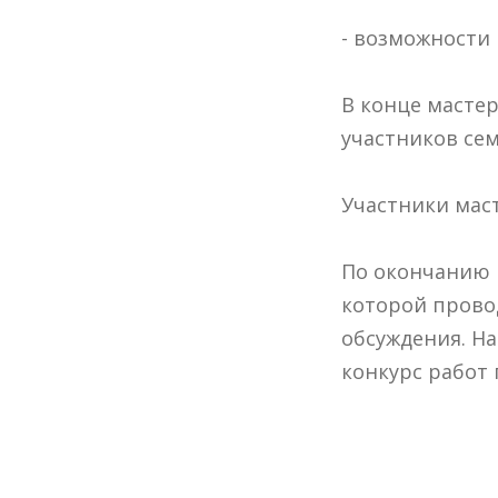
- возможности
В конце масте
участников се
Участники мас
По окончанию м
которой прово
обсуждения. Н
конкурс работ