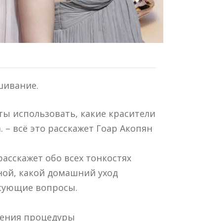
шивание.
ты использовать, какие красители
 – всё это расскажет Гоар Акопян
асскажет обо всех тонкостях
ной, какой домашний уход
есующие вопросы.
нения процедуры