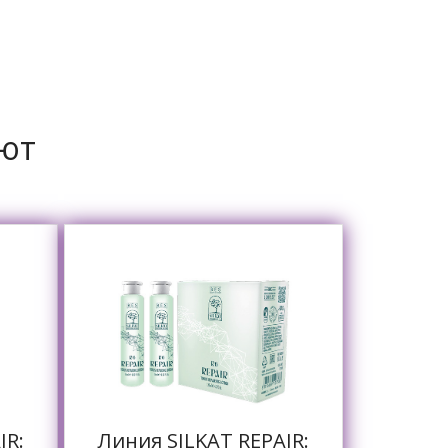
ают
IR:
Линия SILKAT REPAIR: