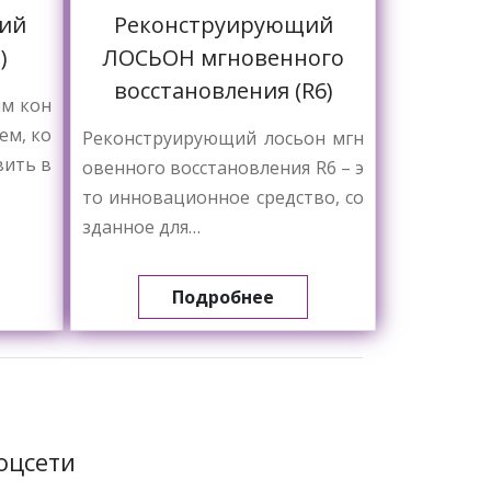
ий
Реконструирующий
)
ЛОСЬОН мгновенного
восстановления (R6)
м кон
м, ко
Реконструирующий лосьон мгн
вить в
овенного восстановления R6 – э
то инновационное средство, со
зданное для…
Подробнее
оцсети