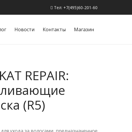
Тел: +7(495)60-201-60
лог
Новости
Контакты
Магазин
KAT REPAIR:
вливающие
ска (R5)
для ухода за волосами, предназначенное