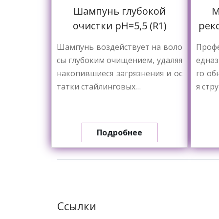
Шампунь глубокой
М
очистки pH=5,5 (R1)
рек
Шампунь воздействует на воло
Профе
сы глубоким очищением, удаляя
едназ
накопившиеся загрязнения и ос
го об
татки стайлинговых…
я стр
Подробнее
Ссылки